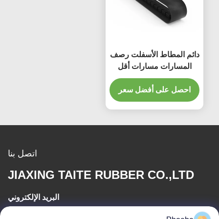
دائم المطاط الأسفلت رصف
المسارات مسارات أقل
ضررا على سطح الأرض
احصل على أفضل سعر
اتصل بنا
JIAXING TAITE RUBBER CO.,LTD
البريد الإلكتروني
hn.lin@taite-track.com