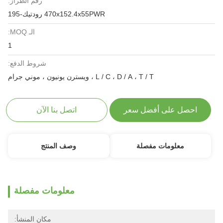
رقم الطراز:
470x152.4x55PWR رودتيك-195
الـ MOQ:
1
شروط الدفع:
L / C ، D / A ، T / T ، ويسترن يونيون ، موني جرام
احصل على أفضل سعر
اتصل بنا الآن
معلومات مفصلة
وصف المنتج
معلومات مفصلة
مكان المنشأ: