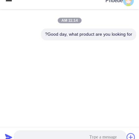
Phoebe
وقت العمل
11:14 AM
8:00-17:00
Good day, what product are you looking for?
عنواننا
العنوان
رقم 33 طريق يونغشينغ، جياشان، تشيجيانغ، الصين
الهاتف
86-573-8463-2208
الصين جودة جيدة زلق توجيه المطاط المسارات المورد. حقوق الطبع
والنشر © -2026 JIAXING TAITE RUBBER CO.,LTD جميع الحقوق
محفوظة
سياسة الخصوصية
|
خريطة الموقع