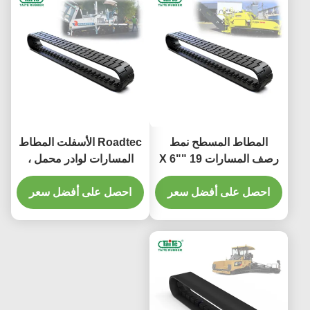
المطاط المسطح نمط
Roadtec الأسفلت المطاط
رصف المسارات 19 "X 6"
المسارات لوادر محمل ،
X 57CRL لتيريكس CR562
كاتربيلر المطاط المسارات
عالية الجر ودائم
احصل على أفضل سعر
المضادة للشيخوخة
احصل على أفضل سعر