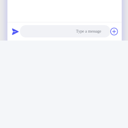
عجلات البولي يوريثان طويلة الأمد
Photo
لأطراف الأسبلت بما في ذلك عجلات
القيادة والعجلات الموجهة
Video Call
احصل على أفضل سعر
Audio Call