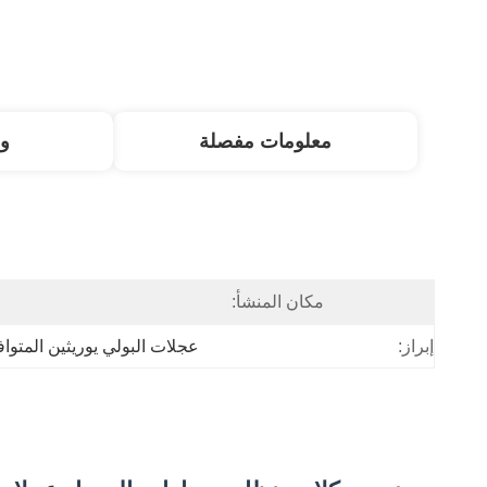
معلومات مفصلة
و
مكان المنشأ:
ا
إبراز:
عجلات البولي يوريثين المتو