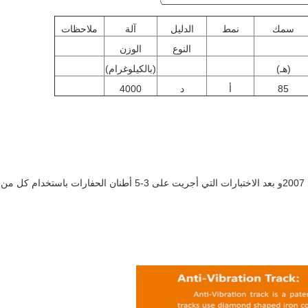
سمك
نمط
الدليل
آلة
ملاحظات
النوع
الوزن
(هـ)
(بالكيلوغرام)
85
أ
د
4000