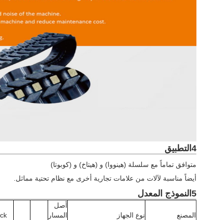
4التطبيق
متوافق تماماً مع سلسلة (هينووا) و (هيتاخ) و (كوبوتا)
أيضاً مناسبة لآلات من علامات تجارية أخرى مع نظام تحتية مماثل.
5النموذج المعدل
أصل
المصنع
نوع الجهاز
المسار
ck