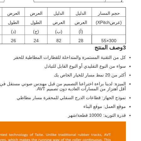
حجم المسار
الدليل
الدليل
العرض
العرض
(عرضXPitch)
العرض
العرض
الطول
الطول
(أ)
(ب)
(ج)
(د)
26
24
82
28
300×55
3وصف المنتج
كل من التقنية المستمرة والمتداخلة للقطارات المطاطية للحفر
سواء من النوع التقليدي أو النوع القابل للتبادل
أكثر من 20 نمط مسار للخيار الخاص بك
أقل اهتزاز من المسارات العادية دون تصميم AVT.
نموذج الجهاز: قطاعات الدرج السفلي للمحفرة مسار مطاطي
موقع العمل: موقع البناء
قدرة التوريد: 10000 قطعة/شهر