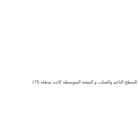
الميزة: لدينا براءة اختراعنا التصميم من قبل مهندس صوتي مستقل في 2007و بعد الاختبارات التي أجريت على 3-5 أطنان الحفارات باستخدام كل من السطح الناعم والصلب و النتيجة المتوسطة كانت مذهلة 75٪