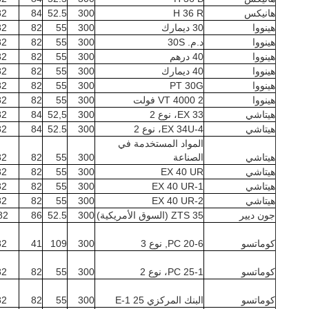
هانيكس
H 36 R
300
52.5
84
82
هينووا
30 ديمارك
300
55
82
82
هينووا
د.م. 30S
300
55
82
82
هينووا
40 درهم
300
55
82
82
هينووا
40 ديمارك
300
55
82
82
هينووا
PT 30G
300
55
82
82
هينووا
VT 4000 2 فولت
300
55
82
82
هيتاشي
EX 33، نوع 2
300
52,5
84
82
هيتاشي
EX 34U-4، نوع 2
300
52.5
84
82
المواد المستخدمة في
هيتاشي
الصناعة
300
55
82
82
هيتاشي
EX 40 UR
300
55
82
82
هيتاشي
EX 40 UR-1
300
55
82
82
هيتاشي
EX 40 UR-2
300
55
82
82
جون ديير
35 ZTS (السوق الأمريكية)
300
52.5
86
82
كوماتسو
PC 20-6, نوع 3
300
109
41
82
كوماتسو
PC 25-1، نوع 2
300
55
82
82
كوماتسو
البنك المركزي 25 E-1
300
55
82
82