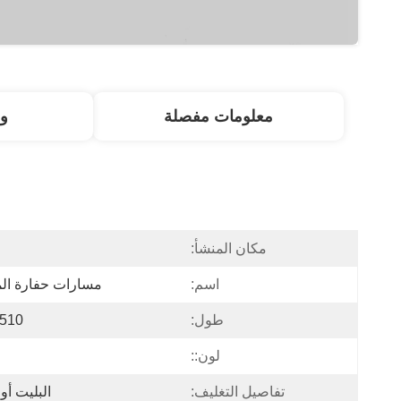
معلومات مفصلة
و
مكان المنشأ:
ا
اسم:
مسارات حفارة ال
طول:
4510 م
لون::
تفاصيل التغليف:
البليت أو