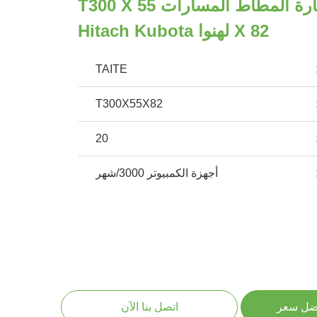
خفيفة الوزن حفارة المطاط المسارات T300 X 55
X 82 لهنوا Hitach Kubota
TAITE
T300X55X82
20
أجهزة الكمبيوتر 3000/شهر
ضل سعر
اتصل بنا الآن