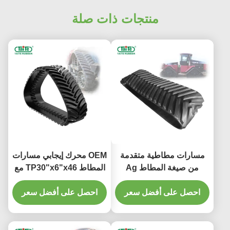
منتجات ذات صلة
مسارات مطاطية متقدمة
OEM محرك إيجابي مسارات
من صيغة المطاط Ag
المطاط TP30"x6"x46 مع
30"x6"x39 لـ CASE IH
الصلب المستمر للآلات
احصل على أفضل سعر
9300 مع مقاومة للاستخدام
الزراعية
احصل على أفضل سعر
وتكييفها مع الأرض الصعبة