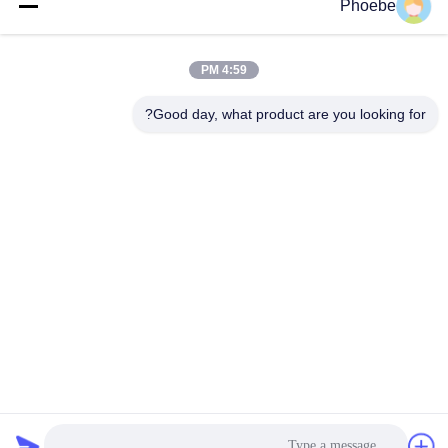
Phoebe
وقت العمل
4:59 PM
8:00-17:00
Good day, what product are you looking for?
عنواننا
العنوان
رقم 33 طريق يونغشينغ، جياشان، تشيجيانغ، الصين
الهاتف
86-573-8463-2208
الصين جودة جيدة زلق توجيه المطاط المسارات المورد. حقوق الطبع
والنشر © -2026 JIAXING TAITE RUBBER CO.,LTD جميع الحقوق
محفوظة
سياسة الخصوصية
|
خريطة الموقع