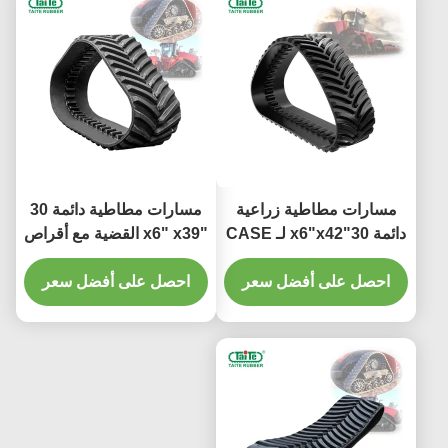
مسارات مطاطية زراعية
مسارات مطاطية دائمة 30
دائمة 30"x6"x42 لـ CASE
"x6" x39 القضية مع أقراص
STX Quadtrac مع قوة
محرك معززة والعصابة
سحب عالية ومحركات
احصل على أفضل سعر
العالية للقضية IH 9300
احصل على أفضل سعر
محركات معززة