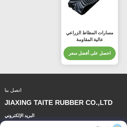
مسارات المطاط الزراعي
عالية المقاومة
TP30"x6"x42AG مع
احصل على أفضل سعر
أدوات القيادة المقوية لـ
STX Quadrac 500
اتصل بنا
JIAXING TAITE RUBBER CO.,LTD
البريد الإلكتروني
hn.lin@taite-track.com