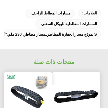
العلامات:
مسارات المطاط الزاحف
المسارات المطاطية للهيكل السفلي
S نموذج مسار الحفارة المطاطي,مسار مطاطي 230 ملم,"أف.تي.تي". مسار المطاط T230X72SWKX41
منتجات ذات صلة