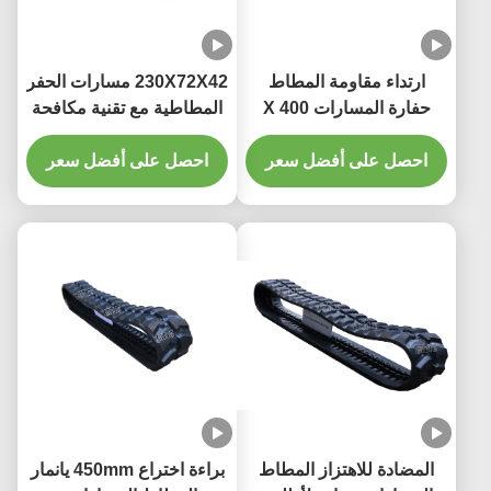
ارتداء مقاومة المطاط
230X72X42 مسارات الحفر
حفارة المسارات 400 X
المطاطية مع تقنية مكافحة
72.5KX 76 انخفاض ضغط
الاهتزاز لتقليل الاهتزاز
الأرض
احصل على أفضل سعر
وحماية الآلة
احصل على أفضل سعر
المضادة للاهتزاز المطاط
براءة اختراع 450mm يانمار