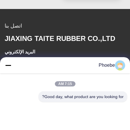
اتصل بنا
JIAXING TAITE RUBBER CO.,LTD
البريد الإلكتروني
hn.lin@taite-track.com
Phoebe
وقت العمل
7:15 AM
8:00-17:00
Good day, what product are you looking for?
عنواننا
العنوان
رقم 33 طريق يونغشينغ، جياشان، تشيجيانغ، الصين
الهاتف