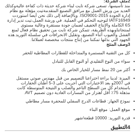
2ملف الشركة:
منذ تأسيسها، تسعى شركة تايت لبناء شركة حديثة ذات كفاءة عاليةوكذلك
العديد من ورش العمل مع مرافق التصنيع المتقدمةتيت مؤهلة مع نظام
إدارة الجودة ISO9001-2015. وبالإضافة إلى ذلك نحن أيضا استوردت
IATF16949 لتوجيه التحكم في العملية. في ورشة العمل،تيت تدير إدارة
6S الكاملة والإنتاج الخفيف لضمان جودة مستقرة وعالية مستوى
لمنتجاتناوبهذه الطريقة، تتمكن شركة تايت من تحقيق نظام فعال لمنع
الفشل والعيوب أثناء التصنيع، وتقليل الانحرافات في سلسلة التوريد.هذه
الجهود التي بذلتها تمكننا من إنتاج منتجات مخصصة لعملائنا.
3وصف المنتج
كل من التقنية المستمرة والمتداخلة للقطارات المطاطية للحفر
سواء من النوع التقليدي أو النوع القابل للتبادل
أكثر من 20 نمط مسار للخيار الخاص بك
الميزة: لدينا براءة اختراعنا التصميم من قبل مهندس صوتي مستقل
في 2007و بعد الاختبارات التي أجريت على 3-5 أطنان الحفارات
باستخدام كل من السطح الناعم والصلب و النتيجة المتوسطة كانت
مذهلة 75٪ أقل اهتزاز من المسارات العادية دون تصميم AVT.
نموذج الجهاز: قطاعات الدرج السفلي للمحفرة مسار مطاطي
موقع العمل: موقع البناء
قدرة التوريد: 10000 قطعة/شهر
4التطبيق