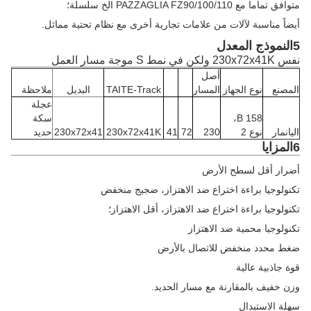
متوافق تماما مع PAZZAGLIA FZ90/100/110 الخ سلسلة؛
أيضاً مناسبة لآلات من علامات تجارية أخرى مع نظام تحتية مماثل.
5النموذج المعدل
نفس 230x72x41K ولكن في نمط S موجة مسار العمل
أصل
المصنع
نوع الجهاز
المسار
TAITE-Track
البديل
ملاحظة
عجلة
B 158،
سكة
اليانمار
نوع 2
230
72
41
230x72x41K
230x72x41
حديد
6المزايا
أضرار أقل لسطح الأرض
تكنولوجيا براءة اختراع ضد الاهتزاز، ضجيج منخفض
تكنولوجيا براءة اختراع ضد الاهتزاز، أقل الاهتزاز؛
تكنولوجيا محمية ضد الاهتزاز
ضغط محدد منخفض للاتصال بالأرض
قوة جاذبية عالية
وزن خفيف بالمقارنة مع مسار الحديد.
سهلة الاستبدال