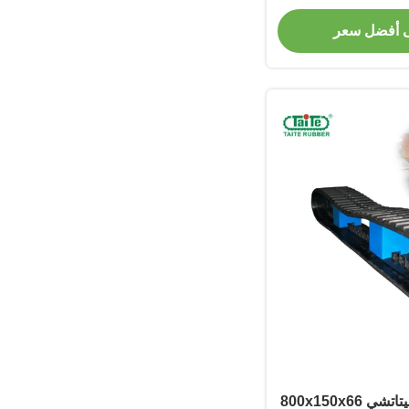
Mits حامل
 أفضل سعر
مسارات مطاطية هيتاتشي 800x150x66