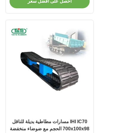
احصل على أفضل سعر
IHI IC70 مسارات مطاطية بديلة للناقل
700x100x98 الحجم مع ضوضاء منخفضة