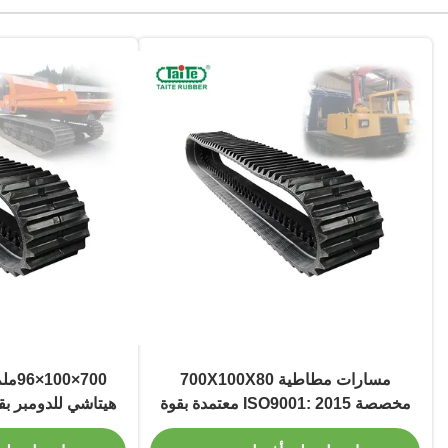
مسارات مطاطية 700X100X80
700×
مخصصة ISO9001: 2015 معتمدة بقوة
هيتاشي للدومبر بق
سحب عالية لشركة هيتاشي CG 45
د