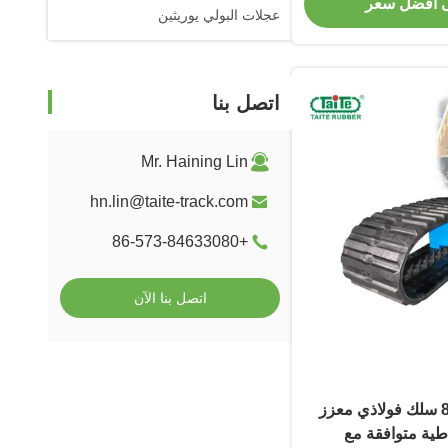
 أفضل سعر
عجلات البولي يوريثين
اتصل بنا
Mr. Haining Lin
hn.lin@taite-track.com
+86-573-84633080
اتصل بنا الآن
800x150x68mm سلك فولاذي معزز
ية متوافقة مع