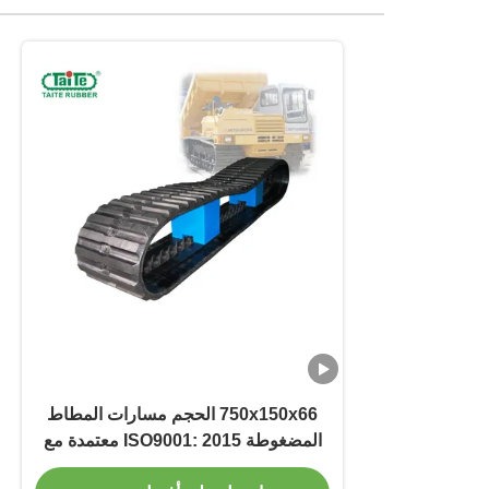
750x150x66 الحجم مسارات المطاط
المضغوطة ISO9001: 2015 معتمدة مع
ضوضاء منخفضة لموروكا MST2200VD