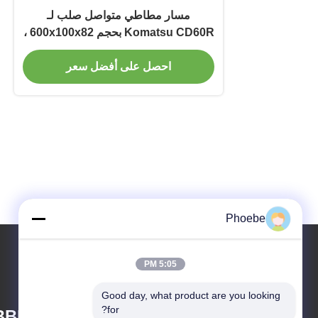
مسار مطاطي متواصل صلب لـ
Komatsu CD60R بحجم 600x100x82 ،
طول 8200MM ، ومادة الحبل المطاطي
احصل على أفضل سعر
والصلب
Phoebe
5:05 PM
Good day, what product are you looking 
for?
BBER CO.,LTD