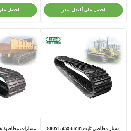
صلب لحامل كوماتسو CD110R
ubishi LD-1000
احصل على أفضل سعر
احصل على
مسار مطاطي ثابت 800x150x56mm