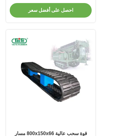
وقوة سحب عالية للدومبرات
احصل على أفضل سعر
قوة سحب عالية 800x150x66 مسار