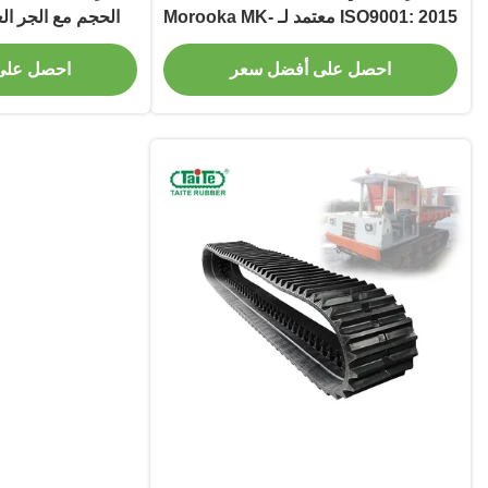
ISO9001: 2015 معتمد لـ Morooka MK-
الحجم مع الجر العا
300 و MK-250 Dumper
ال
احصل على أفضل سعر
احصل على