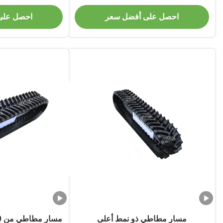
الوزن ودائمة لـ CAT ، IHI ، Mitsubishi
R B12
احصل على أفضل سعر
احصل على
مسار مطاطي ذو نمط أعلى