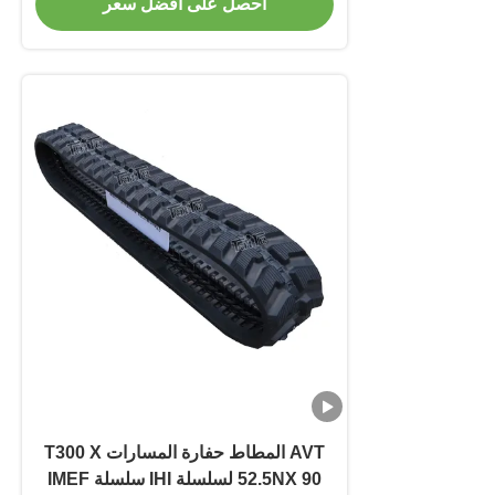
احصل على أفضل سعر
AVT المطاط حفارة المسارات T300 X
52.5NX 90 لسلسلة IHI سلسلة IMEF