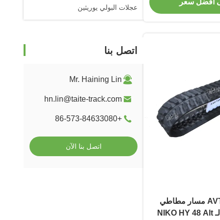
 أفضل سعر
عجلات البولي يوريثين
اتصل بنا
Mr. Haining Lin
hn.lin@taite-track.com
+86-573-84633080
اتصل بنا الآن
حفرة 250 ملم AVT مسار مطاطي
T250X72KX47 لـ NIKO HY 48 Alt