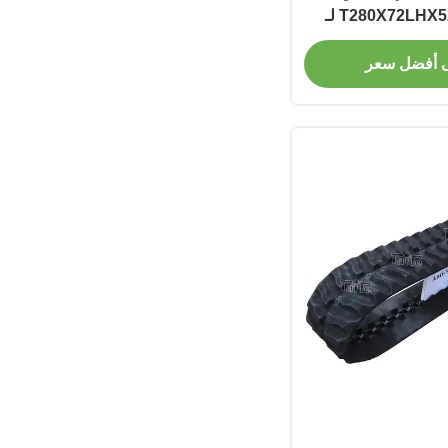
مسار مطاطي T280X72LHX52 لـ
YAMAG
 أفضل سعر