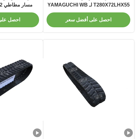
T280X72LHX55 لـ YAMAGUCHI WB
UCHI
16H
احصل على أفضل سعر
احصل على