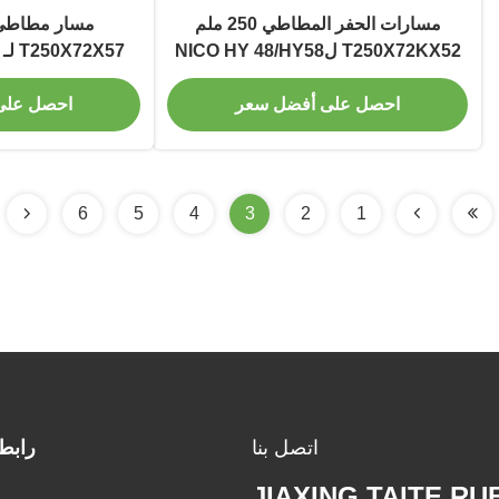
مسارات الحفر المطاطي 250 ملم
T250X72KX52 لNICO HY 48/HY58
OWA PT20GL
2000
احصل على أفضل سعر
احصل على
6
5
4
3
2
1
اتصل بنا
رابط
JIAXING TAITE RU