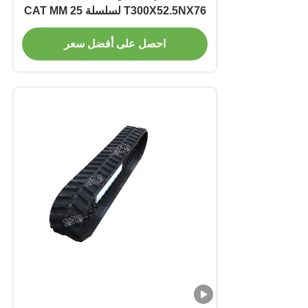
T300X52.5NX76 لسلسلة CAT MM 25
1 نوع IHI
احصل على أفضل سعر