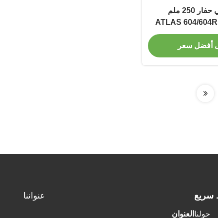
مسار مطاطي حفار 250 ملم
T250X72X57 لـ ATLAS 604/604R
DRAGO-3 HIN
 أفضل سعر
 سريع
عنواننا
حولنا
العنوان